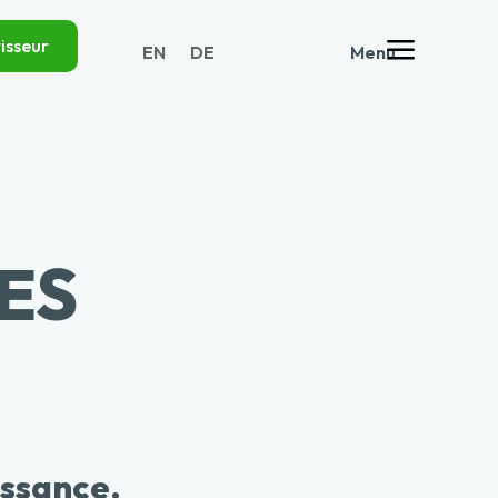
a
isseur
EN
DE
Menu
ES
issance.