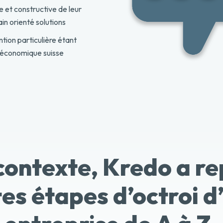
e et constructive de leur
n orienté solutions
tion particulière étant
su économique suisse
contexte, Kredo a re
tes étapes d’octroi d