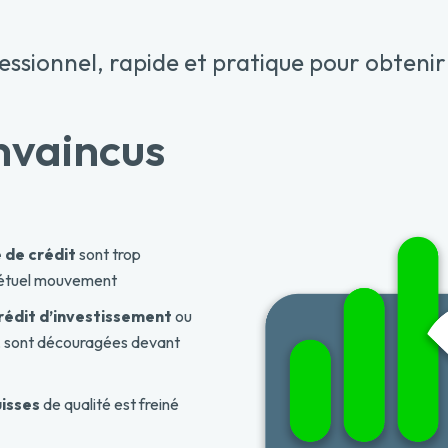
fessionnel, rapide et pratique pour obteni
nvaincus
de crédit
sont trop
pétuel mouvement
rédit d’investissement
ou
, sont découragées devant
uisses
de qualité est freiné