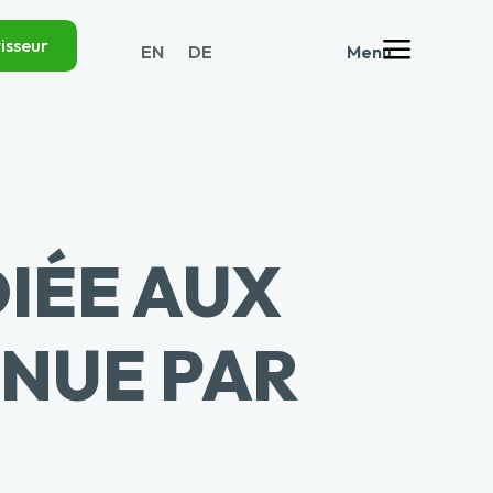
a
isseur
EN
DE
Menu
IÉE AUX
NUE PAR