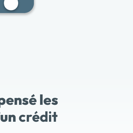
pensé les
’un
crédit