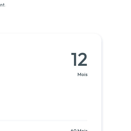
nt.
12
Mois
60 Mois