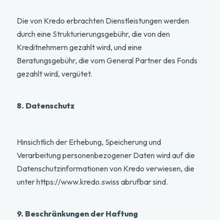
Die von Kredo erbrachten Dienstleistungen werden
durch eine Strukturierungsgebühr, die von den
Kreditnehmern gezahlt wird, und eine
Beratungsgebühr, die vom General Partner des Fonds
gezahlt wird, vergütet.
8. Datenschutz
Hinsichtlich der Erhebung, Speicherung und
Verarbeitung personenbezogener Daten wird auf die
Datenschutzinformationen von Kredo verwiesen, die
unter https://www.kredo.swiss abrufbar sind.
9. Beschränkungen der Haftung