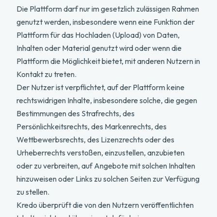
Die Plattform darf nur im gesetzlich zulässigen Rahmen
genutzt werden, insbesondere wenn eine Funktion der
Plattform für das Hochladen (Upload) von Daten,
Inhalten oder Material genutzt wird oder wenn die
Plattform die Möglichkeit bietet, mit anderen Nutzern in
Kontakt zu treten.
Der Nutzer ist verpflichtet, auf der Plattform keine
rechtswidrigen Inhalte, insbesondere solche, die gegen
Bestimmungen des Strafrechts, des
Persönlichkeitsrechts, des Markenrechts, des
Wettbewerbsrechts, des Lizenzrechts oder des
Urheberrechts verstoßen, einzustellen, anzubieten
oder zu verbreiten, auf Angebote mit solchen Inhalten
hinzuweisen oder Links zu solchen Seiten zur Verfügung
zu stellen.
Kredo überprüft die von den Nutzern veröffentlichten