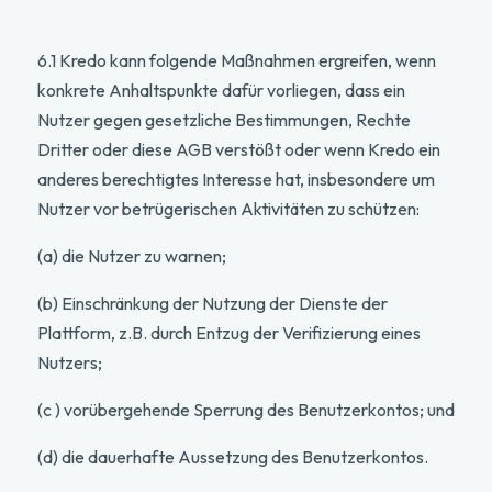
6.1 Kredo kann folgende Maßnahmen ergreifen, wenn
konkrete Anhaltspunkte dafür vorliegen, dass ein
Nutzer gegen gesetzliche Bestimmungen, Rechte
Dritter oder diese AGB verstößt oder wenn Kredo ein
anderes berechtigtes Interesse hat, insbesondere um
Nutzer vor betrügerischen Aktivitäten zu schützen:
(a) die Nutzer zu warnen;
(b) Einschränkung der Nutzung der Dienste der
Plattform, z.B. durch Entzug der Verifizierung eines
Nutzers;
(c ) vorübergehende Sperrung des Benutzerkontos; und
(d) die dauerhafte Aussetzung des Benutzerkontos.