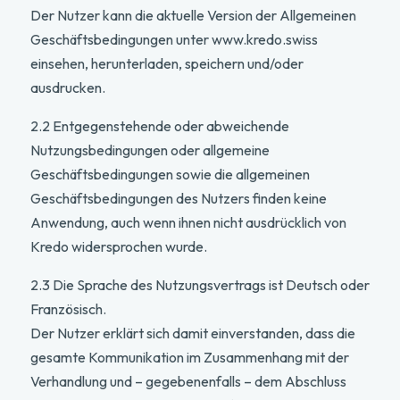
Der Nutzer kann die aktuelle Version der Allgemeinen
Geschäftsbedingungen unter www.kredo.swiss
einsehen, herunterladen, speichern und/oder
ausdrucken.
2.2 Entgegenstehende oder abweichende
Nutzungsbedingungen oder allgemeine
Geschäftsbedingungen sowie die allgemeinen
Geschäftsbedingungen des Nutzers finden keine
Anwendung, auch wenn ihnen nicht ausdrücklich von
Kredo widersprochen wurde.
2.3 Die Sprache des Nutzungsvertrags ist Deutsch oder
Französisch.
Der Nutzer erklärt sich damit einverstanden, dass die
gesamte Kommunikation im Zusammenhang mit der
Verhandlung und – gegebenenfalls – dem Abschluss