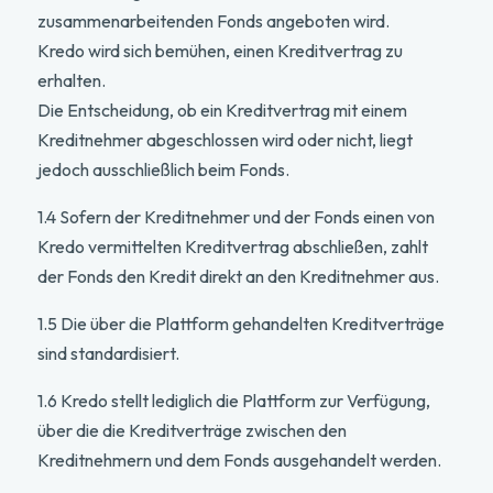
zusammenarbeitenden Fonds angeboten wird.
Kredo wird sich bemühen, einen Kreditvertrag zu
erhalten.
Die Entscheidung, ob ein Kreditvertrag mit einem
Kreditnehmer abgeschlossen wird oder nicht, liegt
jedoch ausschließlich beim Fonds.
1.4 Sofern der Kreditnehmer und der Fonds einen von
Kredo vermittelten Kreditvertrag abschließen, zahlt
der Fonds den Kredit direkt an den Kreditnehmer aus.
1.5 Die über die Plattform gehandelten Kreditverträge
sind standardisiert.
1.6 Kredo stellt lediglich die Plattform zur Verfügung,
über die die Kreditverträge zwischen den
Kreditnehmern und dem Fonds ausgehandelt werden.