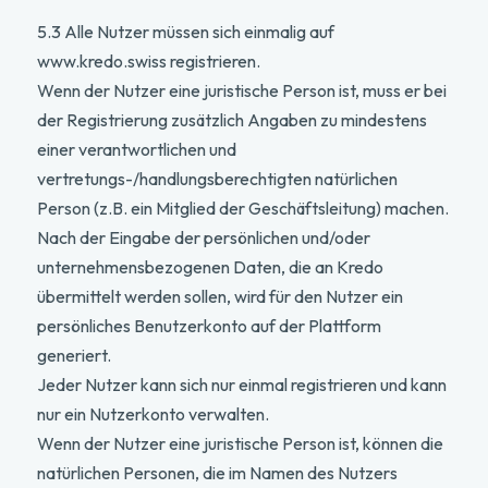
5.3 Alle Nutzer müssen sich einmalig auf
www.kredo.swiss registrieren.
Wenn der Nutzer eine juristische Person ist, muss er bei
der Registrierung zusätzlich Angaben zu mindestens
einer verantwortlichen und
vertretungs-/handlungsberechtigten natürlichen
Person (z.B. ein Mitglied der Geschäftsleitung) machen.
Nach der Eingabe der persönlichen und/oder
unternehmensbezogenen Daten, die an Kredo
übermittelt werden sollen, wird für den Nutzer ein
persönliches Benutzerkonto auf der Plattform
generiert.
Jeder Nutzer kann sich nur einmal registrieren und kann
nur ein Nutzerkonto verwalten.
Wenn der Nutzer eine juristische Person ist, können die
natürlichen Personen, die im Namen des Nutzers