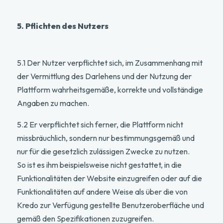
5. Pflichten des Nutzers
5.1 Der Nutzer verpflichtet sich, im Zusammenhang mit
der Vermittlung des Darlehens und der Nutzung der
Plattform wahrheitsgemäße, korrekte und vollständige
Angaben zu machen.
5.2 Er verpflichtet sich ferner, die Plattform nicht
missbräuchlich, sondern nur bestimmungsgemäß und
nur für die gesetzlich zulässigen Zwecke zu nutzen.
So ist es ihm beispielsweise nicht gestattet, in die
Funktionalitäten der Website einzugreifen oder auf die
Funktionalitäten auf andere Weise als über die von
Kredo zur Verfügung gestellte Benutzeroberfläche und
gemäß den Spezifikationen zuzugreifen.