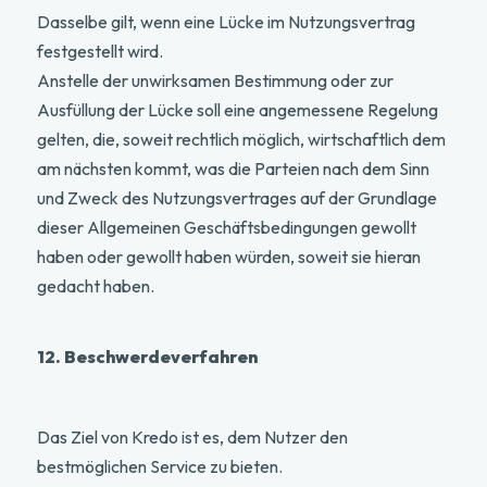
Dasselbe gilt, wenn eine Lücke im Nutzungsvertrag
festgestellt wird.
Anstelle der unwirksamen Bestimmung oder zur
Ausfüllung der Lücke soll eine angemessene Regelung
gelten, die, soweit rechtlich möglich, wirtschaftlich dem
am nächsten kommt, was die Parteien nach dem Sinn
und Zweck des Nutzungsvertrages auf der Grundlage
dieser Allgemeinen Geschäftsbedingungen gewollt
haben oder gewollt haben würden, soweit sie hieran
gedacht haben.
12. Beschwerdeverfahren
Das Ziel von Kredo ist es, dem Nutzer den
bestmöglichen Service zu bieten.