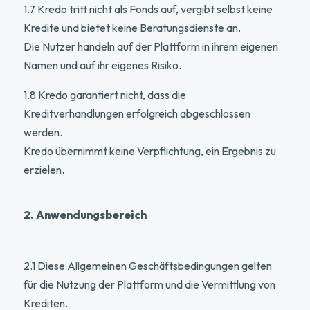
1.7 Kredo tritt nicht als Fonds auf, vergibt selbst keine
Kredite und bietet keine Beratungsdienste an.
Die Nutzer handeln auf der Plattform in ihrem eigenen
Namen und auf ihr eigenes Risiko.
1.8 Kredo garantiert nicht, dass die
Kreditverhandlungen erfolgreich abgeschlossen
werden.
Kredo übernimmt keine Verpflichtung, ein Ergebnis zu
erzielen.
2. Anwendungsbereich
2.1 Diese Allgemeinen Geschäftsbedingungen gelten
für die Nutzung der Plattform und die Vermittlung von
Krediten.