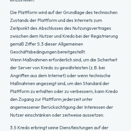
Die Plattform wird auf der Grundlage des technischen
Zustands der Plattform und des Internets zum
Zeitpunkt des Abschlusses des Nutzungsvertrages
zwischen dem Nutzer und Kredo bei der Registrierung
gemäß Ziffer 5.3 dieser Allgemeinen
Geschäftsbedingungen bereitgestellt.
Wenn Maßnahmen erforderlich sind, um die Sicherheit
der Server von Kredo zu gewährleisten (z.B. bei
Angriffen aus dem Internet) oder wenn technische
Maßnahmen angezeigt sind, um den Standard der
Plattform zu erhalten oder zu verbessern, kann Kredo
den Zugang zur Plattform jederzeit unter
angemessener Berücksichtigung der Interessen der
Nutzer einschränken oder zeitweise aussetzen.
3.5 Kredo erbringt seine Dienstleistungen auf der