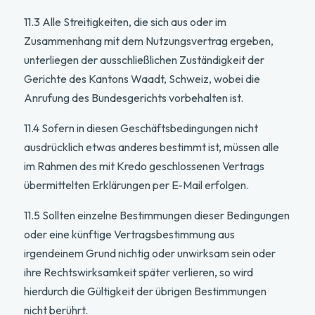
11.3 Alle Streitigkeiten, die sich aus oder im
Zusammenhang mit dem Nutzungsvertrag ergeben,
unterliegen der ausschließlichen Zuständigkeit der
Gerichte des Kantons Waadt, Schweiz, wobei die
Anrufung des Bundesgerichts vorbehalten ist.
11.4 Sofern in diesen Geschäftsbedingungen nicht
ausdrücklich etwas anderes bestimmt ist, müssen alle
im Rahmen des mit Kredo geschlossenen Vertrags
übermittelten Erklärungen per E-Mail erfolgen.
11.5 Sollten einzelne Bestimmungen dieser Bedingungen
oder eine künftige Vertragsbestimmung aus
irgendeinem Grund nichtig oder unwirksam sein oder
ihre Rechtswirksamkeit später verlieren, so wird
hierdurch die Gültigkeit der übrigen Bestimmungen
nicht berührt.