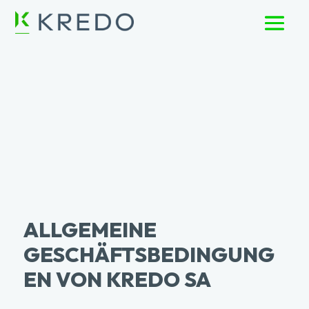
ALLGEMEINE
GESCHÄFTSBEDINGUNG
EN VON KREDO SA