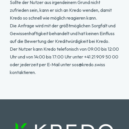
Sollte der Nutzer aus irgendeinem Grund nicht
zufrieden sein, kann er sich an Kredo wenden, damit
Kredo so schnell wie möglich reagieren kann.
Die Anfrage wird mit der größtmöglichen Sorgfalt und
Gewissenhaftigkeit behandelt und hat keinen Einfluss
auf die Bewertung der Kreditwürdigkeit bei Kredo.
Der Nutzer kann Kredo telefonisch von 09:00 bis 12:00
Uhr und von 14:00 bis 17:00 Uhr unter +41 21 909 50 00
oder jederzeit per E-Mail unter
sos@kredo.swiss
kontaktieren.