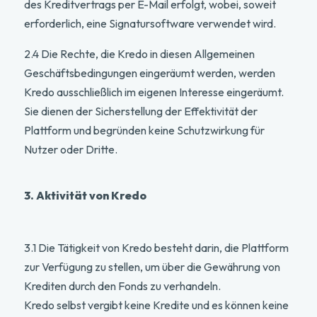
des Kreditvertrags per E-Mail erfolgt, wobei, soweit
erforderlich, eine Signatursoftware verwendet wird.
2.4 Die Rechte, die Kredo in diesen Allgemeinen
Geschäftsbedingungen eingeräumt werden, werden
Kredo ausschließlich im eigenen Interesse eingeräumt.
Sie dienen der Sicherstellung der Effektivität der
Plattform und begründen keine Schutzwirkung für
Nutzer oder Dritte.
3. Aktivität von Kredo
3.1 Die Tätigkeit von Kredo besteht darin, die Plattform
zur Verfügung zu stellen, um über die Gewährung von
Krediten durch den Fonds zu verhandeln.
Kredo selbst vergibt keine Kredite und es können keine