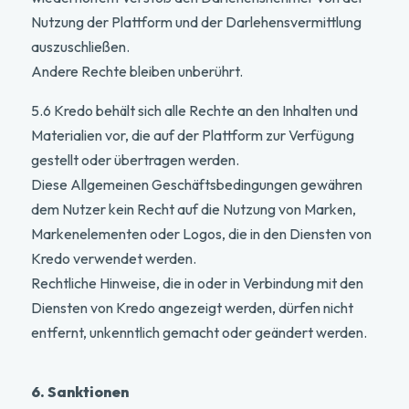
Nutzung der Plattform und der Darlehensvermittlung
auszuschließen.
Andere Rechte bleiben unberührt.
5.6 Kredo behält sich alle Rechte an den Inhalten und
Materialien vor, die auf der Plattform zur Verfügung
gestellt oder übertragen werden.
Diese Allgemeinen Geschäftsbedingungen gewähren
dem Nutzer kein Recht auf die Nutzung von Marken,
Markenelementen oder Logos, die in den Diensten von
Kredo verwendet werden.
Rechtliche Hinweise, die in oder in Verbindung mit den
Diensten von Kredo angezeigt werden, dürfen nicht
entfernt, unkenntlich gemacht oder geändert werden.
6. Sanktionen