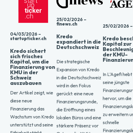
25/02/2026 –
finews.ch
25/02/2026 –
04/03/2026 –
Kredo
Kredo besc
startupticker.ch
expandiert in die
Kapital zur
Deutschschweiz
Beschleuni
Kredo sichert
der KMU-
sich frisches
Finanzieru
Kapital, um die
Die strategische
Finanzierung von
Expansion von Kredo
KMU in der
In L’Agefi heb
Schweiz
in die Deutschschweiz
seine jüngste
auszubauen
wird in den Fokus
Finanzierungs
Der Artikel zeigt, wie
gerückt: eine neue
hervor, um die
diese neue
Finanzierungsrunde,
Finanzierungs
Finanzierung das
die Eröffnung eines
zu erweitern u
Wachstum von Kredo
lokalen Büros und eine
schnelle
unterstützt und seine
stärkere Präsenz vor
Finanzierungs
Fähigkeit stärkt,