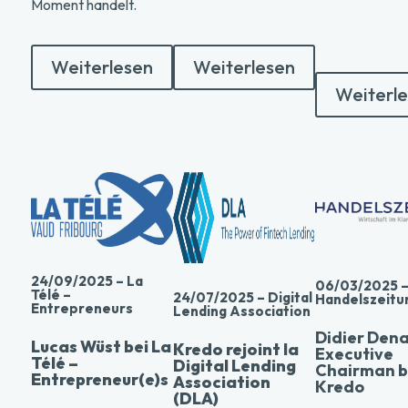
Moment handelt.
Weiterlesen
Weiterlesen
Weiterl
24/09/2025 – La
06/03/2025 
Télé –
24/07/2025 – Digital
Handelszeitu
Entrepreneurs
Lending Association
Didier Dena
Lucas Wüst bei La
Kredo rejoint la
Executive
Télé –
Digital Lending
Chairman b
Entrepreneur(e)s
Association
Kredo
(DLA)