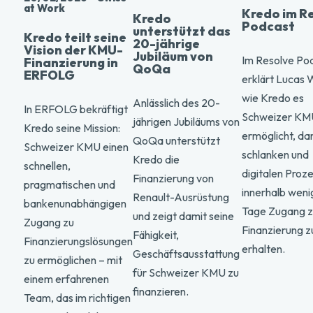
at Work
Kredo im R
Kredo
Podcast
unterstützt das
Kredo teilt seine
20-jährige
Vision der KMU-
Jubiläum von
Im Resolve Po
Finanzierung in
QoQa
ERFOLG
erklärt Lucas 
wie Kredo es
Anlässlich des 20-
In ERFOLG bekräftigt
Schweizer KM
jährigen Jubiläums von
Kredo seine Mission:
ermöglicht, da
QoQa unterstützt
Schweizer KMU einen
schlanken und
Kredo die
schnellen,
digitalen Proz
Finanzierung von
pragmatischen und
innerhalb weni
Renault-Ausrüstung
bankenunabhängigen
Tage Zugang z
und zeigt damit seine
Zugang zu
Finanzierung z
Fähigkeit,
Finanzierungslösungen
erhalten.
Geschäftsausstattung
zu ermöglichen – mit
für Schweizer KMU zu
einem erfahrenen
finanzieren.
Team, das im richtigen