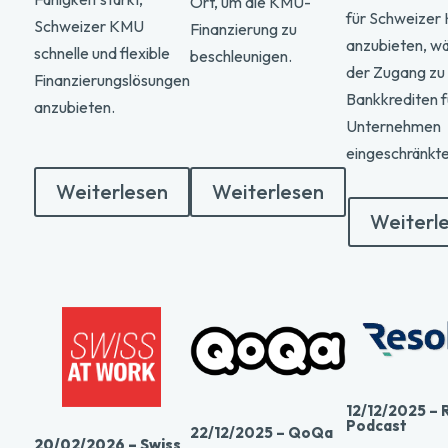
Ort, um die KMU-
für Schweizer
Schweizer KMU
Finanzierung zu
anzubieten, w
schnelle und flexible
beschleunigen.
der Zugang zu
Finanzierungslösungen
Bankkrediten f
anzubieten.
Unternehmen
eingeschränkte
Weiterlesen
Weiterlesen
Weiterl
12/12/2025 – 
Podcast
22/12/2025 – QoQa
20/02/2026 – Swiss