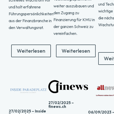
schnelles Wachstum vor
und Tech
weiter auszubauen und
und holt erfahrene
wichtige 
den Zugang zu
Führungspersönlichkeiten
die näch
Finanzierung für KMU in
aus der Finanzbranche in
Wachstu
der ganzen Schweiz zu
den Verwaltungsrat.
vereinfachen.
Weiterlesen
Weiterlesen
Wei
27/02/2025 –
finews.ch
27/02/2025 – Inside
06/09/2023 