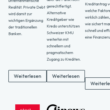
unternehmerische
Kreditantrag v
gerechtfertigt.
Realität. Private Debt
welche Faktor
Alternative
wird damit zur
wirklich zählen
Kreditgeber wie
wichtigen Ergänzung
wie sichert man
Kredo unterstützen
der traditionellen
schnell und effi
Schweizer KMU
Banken.
eine Finanzier
weiterhin mit
schnellem und
pragmatischem
Zugang zu Krediten.
Weiterlesen
Weiterlesen
Weiterl