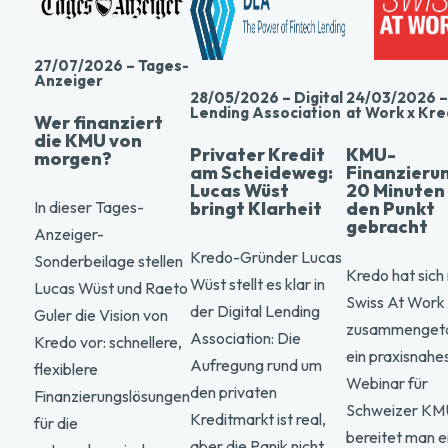
27/07/2026 – Tages-
Anzeiger
24/03/2026 –
28/05/2026 – Digital
at Work x Kr
Lending Association
Wer finanziert
die KMU von
KMU-
Privater Kredit
morgen?
Finanzierun
am Scheideweg:
20 Minuten
Lucas Wüst
den Punkt
bringt Klarheit
In dieser Tages-
gebracht
Anzeiger-
Kredo-Gründer Lucas
Sonderbeilage stellen
Kredo hat sich
Wüst stellt es klar in
Lucas Wüst und Raeto
Swiss At Work
der Digital Lending
Guler die Vision von
zusammengeta
Association: Die
Kredo vor: schnellere,
ein praxisnahe
Aufregung rund um
flexiblere
Webinar für
den privaten
Finanzierungslösungen
Schweizer KM
Kreditmarkt ist real,
für die
bereitet man e
aber die Panik nicht