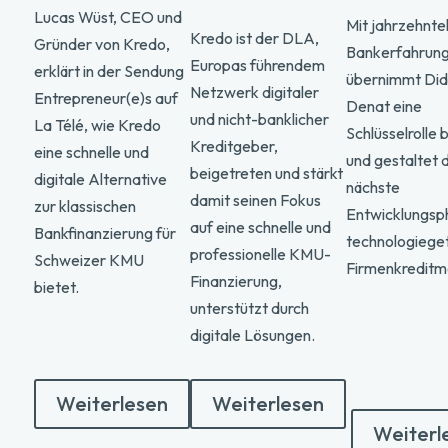
Lucas Wüst, CEO und
Mit jahrzehnte
Kredo ist der DLA,
Gründer von Kredo,
Bankerfahrun
Europas führendem
erklärt in der Sendung
übernimmt Did
Netzwerk digitaler
Entrepreneur(e)s auf
Denat eine
und nicht-banklicher
La Télé, wie Kredo
Schlüsselrolle 
Kreditgeber,
eine schnelle und
und gestaltet d
beigetreten und stärkt
digitale Alternative
nächste
damit seinen Fokus
zur klassischen
Entwicklungsp
auf eine schnelle und
Bankfinanzierung für
technologiege
professionelle KMU-
Schweizer KMU
Firmenkreditma
Finanzierung,
bietet.
unterstützt durch
digitale Lösungen.
Weiterlesen
Weiterlesen
Weiterl