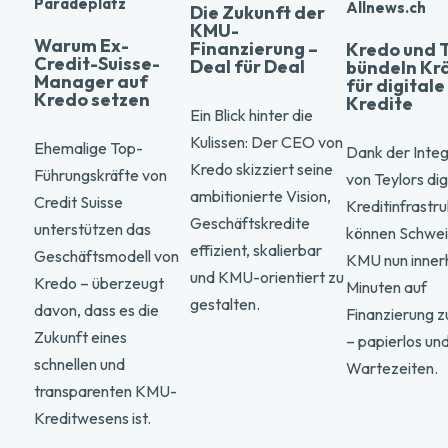
Paradeplatz
Allnews.ch
Die Zukunft der
KMU-
Warum Ex-
Finanzierung –
Kredo und 
Credit-Suisse-
Deal für Deal
bündeln Kr
Manager auf
für digital
Kredo setzen
Kredite
Ein Blick hinter die
Kulissen: Der CEO von
Ehemalige Top-
Dank der Integ
Kredo skizziert seine
Führungskräfte von
von Teylors dig
ambitionierte Vision,
Credit Suisse
Kreditinfrastru
Geschäftskredite
unterstützen das
können Schwei
effizient, skalierbar
Geschäftsmodell von
KMU nun inner
und KMU-orientiert zu
Kredo – überzeugt
Minuten auf
gestalten.
davon, dass es die
Finanzierung z
Zukunft eines
– papierlos un
schnellen und
Wartezeiten.
transparenten KMU-
Kreditwesens ist.