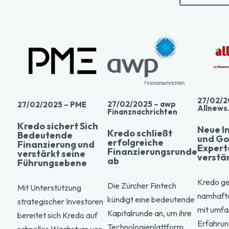
27/02/2
27/02/2025 – awp
27/02/2025 – PME
Allnews
Finanznachrichten
Kredo sichert Sich
Neue I
Kredo schließt
Bedeutende
und Go
erfolgreiche
Finanzierung und
Expert
Finanzierungsrunde
verstärkt seine
verstä
ab
Führungsebene
Kredo ge
Die Zürcher Fintech
Mit Unterstützung
namhafte
kündigt eine bedeutende
strategischer Investoren
mit umfa
Kapitalrunde an, um ihre
bereitet sich Kredo auf
Erfahrun
Technologieplattform