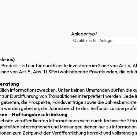
Einloggen
Kredit aufnehmen
Bereich für Inve
Anlegertyp
*
nkreis)
rodukt – ist nur für qualifizierte Investoren im Sinne von Art. 4, Abs
INVESTITION, 
d im Sinne von Art. 5, Abs. 1 LSFin (wohlhabende Privatkunden, die e
Beratung
eßlich Informationszwecken. Unter keinen Umständen dürfen die au
SLICH DER F
r Durchführung von Transaktionen interpretiert werden. Jede Inv
 gebeten, die Prospekte, Fondsverträge sowie die Jahresberichte
oren werden gebeten, die Jahresberichte des Teilfonds zu überprüfe
ionen – Haftungsbeschränkung
NG VON SCHW
ebsite veröffentlichten Informationen nicht durch technische Stör
tgestellten Informationen und Meinungen dienen nur zu Informat
ationen zum Zeitpunkt der Veröffentlichung korrekt und vollständig