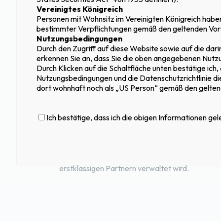
Wirkung erzielt.
Vereinigtes Königreich
Personen mit Wohnsitz im Vereinigten Königreich habe
Ein sehr interessantes Risiko-Rendite-Profil, das
bestimmter Verpflichtungen gemäß den geltenden Vorsc
Rendite in CHF einhergeht.
Nutzungsbedingungen
Durch den Zugriff auf diese Website sowie auf die da
Eine starke Risikodiversifizierung durch eine Vi
erkennen Sie an, dass Sie die oben angegebenen Nutz
und Darlehen.
Durch Klicken auf die Schaltfläche unten bestätige ich
Nutzungsbedingungen und die Datenschutzrichtlinie die
Ein kalibriertes Risikomanagement durch Fachle
dort wohnhaft noch als „US Person“ gemäß den geltend
Branchenerfahrung.
Volle Transparenz für die Anleger mit monatlich
Accès
Ich bestätige, dass ich die obigen Informationen ge
Nettoinventarwert sowie einer ISIN zur Konsolid
au
site
Portfolio (ISIN LU2599887309).
(cercle
Eine moderne und flexible Investmentfondsstruk
d’investisseurs
limité)
erstklassigen Partnern verwaltet wird.
:
*