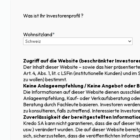
Was ist Ihr Investorenprofil ?
Wohnsitzland
*
Zugriff auf die Website (beschränkter Investore
Der Inhalt dieser Website – sowie das hier präsentierte P
DIE ERSTE 
Art. 4, Abs. 1, lit. c LSFin (institutionelle Kunden) un
zu wollen) bestimmt.
Keine Anlageempfehlung / Keine Angebot oder 
Die Informationen auf dieser Website dienen ausschli
AUSSCHLIES
Anlageempfehlung, Kauf- oder Verkaufsberatung oder zu
Beratung durch Fachleute basieren. Investoren werden
zu konsultieren, falls zutreffend. Interessierte Invest
Zuverlässigkeit der bereitgestellten Informat
INANZIERU
Kredo SA kann nicht garantieren, dass die auf dieser W
usw.) verändert wurden. Die auf dieser Website berei
sich, sicherzustellen, dass die veröffentlichten Inform