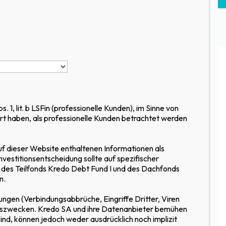
a
storen
FR
EN
Menü
. 1, lit. b LSFin (professionelle Kunden), im Sinne von
DIE
rklärt haben, als professionelle Kunden betrachtet werden
f dieser Website enthaltenen Informationen als
estitionsentscheidung sollte auf spezifischer
 des Teilfonds Kredo Debt Fund I und des Dachfonds
n.
EIZER K
ungen (Verbindungsabbrüche, Eingriffe Dritter, Viren
ionszwecken. Kredo SA und ihre Datenanbieter bemühen
 sind, können jedoch weder ausdrücklich noch implizit