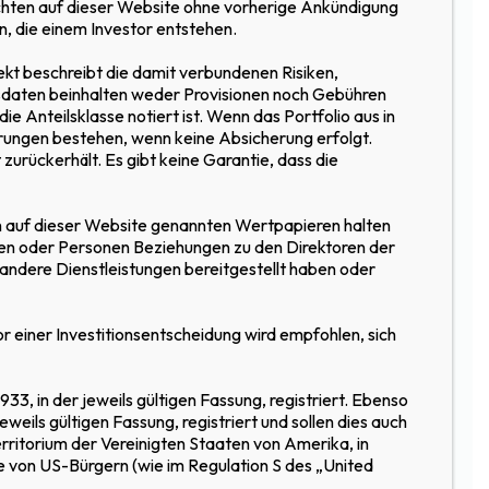
sichten auf dieser Website ohne vorherige Ankündigung
, die einem Investor entstehen.
ekt beschreibt die damit verbundenen Risiken,
ungsdaten beinhalten weder Provisionen noch Gebühren
 Anteilsklasse notiert ist. Wenn das Portfolio aus in
ngen bestehen, wenn keine Absicherung erfolgt.
ger, Zugang zu CHF-
 zurückerhält. Es gibt keine Garantie, dass die
lten.
den auf dieser Website genannten Wertpapieren halten
ten oder Personen Beziehungen zu den Direktoren der
andere Dienstleistungen bereitgestellt haben oder
r einer Investitionsentscheidung wird empfohlen, sich
3, in der jeweils gültigen Fassung, registriert. Ebenso
ils gültigen Fassung, registriert und sollen dies auch
rritorium der Vereinigten Staaten von Amerika, in
se von US-Bürgern (wie im Regulation S des „United