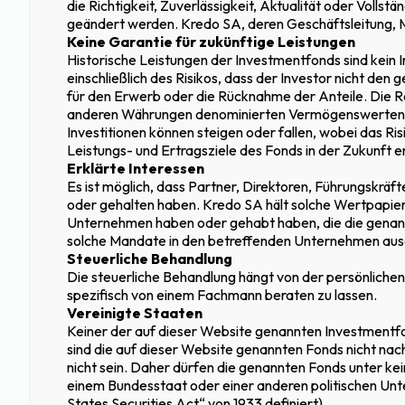
die Richtigkeit, Zuverlässigkeit, Aktualität oder Vol
MU GEWID
geändert werden. Kredo SA, deren Geschäftsleitung, Mi
Keine Garantie für zukünftige Leistungen
Historische Leistungen der Investmentfonds sind kein 
einschließlich des Risikos, dass der Investor nicht de
für den Erwerb oder die Rücknahme der Anteile. Die Ref
anderen Währungen denominierten Vermögenswerten be
Kredo Debt Fund I ist eine einzi
Investitionen können steigen oder fallen, wobei das Ris
Privatschulden in einer besonde
Leistungs- und Ertragsziele des Fonds in der Zukunft e
Erklärte Interessen
Es ist möglich, dass Partner, Direktoren, Führungskrä
oder gehalten haben. Kredo SA hält solche Wertpapier
Der Kredo Debt
Unternehmen haben oder gehabt haben, die die genannt
solche Mandate in den betreffenden Unternehmen aus
Steuerliche Behandlung
in zwei Worten
Die steuerliche Behandlung hängt von der persönlichen 
spezifisch von einem Fachmann beraten zu lassen.
Vereinigte Staaten
Keiner der auf dieser Website genannten Investmentfond
sind die auf dieser Website genannten Fonds nicht nach
Eine Investition, die von den Finanzmärkten abge
nicht sein. Daher dürfen die genannten Fonds unter ke
einem Bundesstaat oder einer anderen politischen Unter
Unterstützung des Rückgrats der Schweiz – ihr
States Securities Act“ von 1933 definiert).