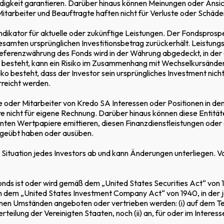
lständigkeit garantieren. Darüber hinaus können Meinungen oder An
MET IST
tarbeiter und Beauftragte haften nicht für Verluste oder Schäden
Indikator für aktuelle oder zukünftige Leistungen. Der Fondsprosp
n gesamten ursprünglichen Investitionsbetrag zurückerhält. Leist
erenzwährung des Fonds wird in der Währung abgedeckt, in der die
steht, kann ein Risiko im Zusammenhang mit Wechselkursänderu
gartige Gelegenheit für qualifizierte Anle
iko besteht, dass der Investor sein ursprüngliches Investment nicht
rs widerstandsfähigen Wirtschaft zu erha
rreicht werden.
fte oder Mitarbeiter von Kredo SA Interessen oder Positionen in 
e nicht für eigene Rechnung. Darüber hinaus können diese Entitä
 Fund I
en Wertpapiere emittieren, diesen Finanzdienstleistungen oder 
geübt haben oder ausüben.
Situation jedes Investors ab und kann Änderungen unterliegen. Vo
s ist oder wird gemäß dem „United States Securities Act“ von 193
 dem „United States Investment Company Act“ von 1940, in der jewe
koppelt ist und über die
inen Umständen angeboten oder vertrieben werden: (i) auf dem Te
teilung der Vereinigten Staaten, noch (ii) an, für oder im Interes
er KMU – eine starke