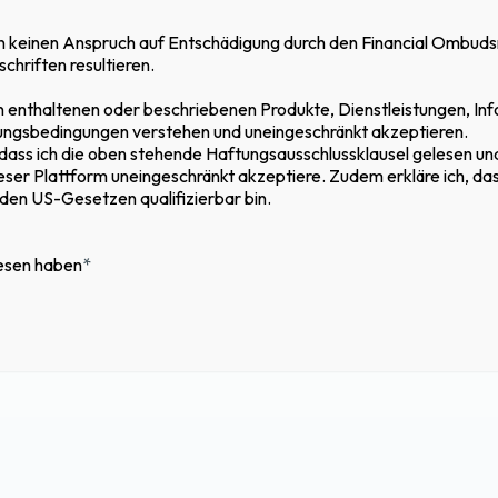
n keinen Anspruch auf Entschädigung durch den Financial Ombudsma
 mit einer attraktiven
hriften resultieren.
rin enthaltenen oder beschriebenen Produkte, Dienstleistungen, 
elzahl von Kreditnehmern
ungsbedingungen verstehen und uneingeschränkt akzeptieren.
, dass ich die oben stehende Haftungsausschlussklausel gelesen un
ser Plattform uneingeschränkt akzeptiere. Zudem erkläre ich, dass
ute mit langjähriger
en US-Gesetzen qualifizierbar bin.
er Berichterstattung und
lesen haben
*
ierung der Position im
tur, die unabhängig mit